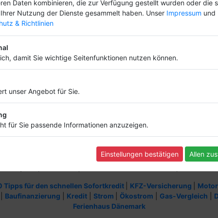
ren Daten kombinieren, die zur Verfügung gestellt wurden oder die s
Ihrer Nutzung der Dienste gesammelt haben. Unser
Impressum
und
Informationen
utz & Richtlinien
Infos und Regeln
Nutzungsbedingungen
nal
Datenschutz
lich, damit Sie wichtige Seitenfunktionen nutzen können.
Widerruf
FAQ
Impressum
rt unser Angebot für Sie.
Kontakt
Backlink
Sitemap
ng
ht für Sie passende Informationen anzuzeigen.
Einstellungen bestätigen
Allen zu
2023 by Scriptfabrik Ltd | alle Rechte vorbehalten - Script:
SF-Branc
0 Tipps für den schnellen Sofortkredit
|
KFZ-Versicherung
|
Motor
|
Baufinanzierung
|
Kredit
|
Strom
|
Ökostrom
|
Gas-Vergleich
|
D
Ferienhaus Dänemark