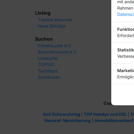
mit ande
Rahmen 
Listing
Datensch
Topliste Besucher
Neue Einträge
Funktio
Erforder
Suchen
Firmensuche A-Z
Statistik
Branchensuche A-Z
Verbesse
Livesuche
TOP100
Marketi
Suchtipps
Ermöglic
Suchboxen
Copyright
(c) 
Anti Schnarchring
|
TOP Handys und DSL
|
1
Hausrat-Versicherung
|
Immobilienverkauf