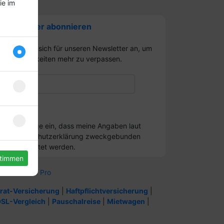
ie im
Newsletter abonnieren
Melden Sie sich für unseren Newsletter an, um
kein Neuigkeiten mehr zu verpassen.
Ich willige ein, dass meine Angaben laut
Datenschutzerklärung zweckgebunden
verarbeitet werden.
stimmen
henbuch V3 Pro
rat-Versicherung
|
Haftpflichtversicherung
|
SL-Vergleich
|
Pauschalreise
|
Mietwagen
|