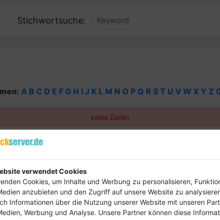
Stichwortsuche:
rmen:
A
B
C
D
E
F
G
H
I
J
K
L
M
N
O
P
Q
R
S
T
U
V
W
X
Y
Z
keine Daten
eren ab und bringe deinen Firmeneintrag 
ebsite verwendet Cookies
hon ab
4,99 €
enden Cookies, um Inhalte und Werbung zu personalisieren, Funktio
Medien anzubieten und den Zugriff auf unsere Website zu analysieren
uch Informationen über die Nutzung unserer Website mit unseren Part
Medien, Werbung und Analyse. Unsere Partner können diese Informa