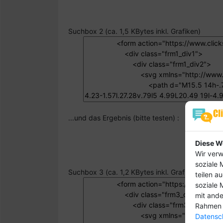
Suchbox 2 (ca. 1,5 KBytes inkl. Grafiken)
...und das Ergebnis (bitte testen) :
Diese W
Wir verw
soziale 
Suchbox 3 (ca. 1,2 KBytes inkl. Grafiken)
teilen a
soziale 
mit ande
Rahmen 
Datensch