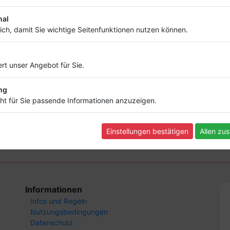
nal
lich, damit Sie wichtige Seitenfunktionen nutzen können.
rt unser Angebot für Sie.
ng
ht für Sie passende Informationen anzuzeigen.
eren ab und bringe deinen Firmeneintrag 
hon ab
4,99 €
Einstellungen bestätigen
Allen zu
Informationen
Infos und Regeln
Nutzungsbedingungen
Datenschutz