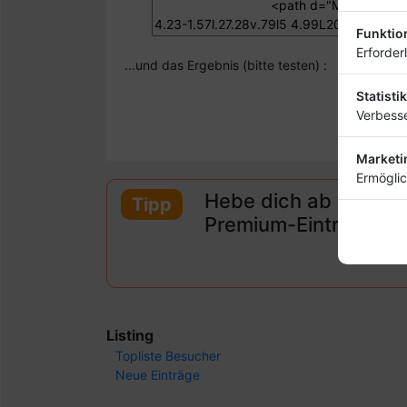
Funktio
Erforder
...und das Ergebnis (bitte testen) :
Statistik
Verbesse
Marketi
Ermöglic
Hebe dich ab von and
Tipp
Premium-Eintrag sc
Listing
Topliste Besucher
Neue Einträge