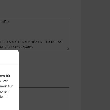
nen für
. Wir
nern für
tionen
ie im