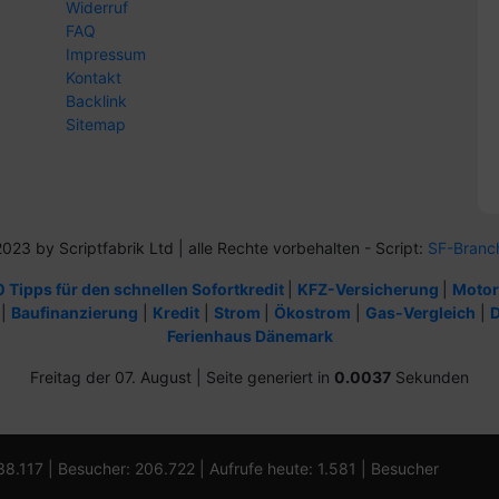
Widerruf
FAQ
Impressum
Kontakt
Backlink
Sitemap
2023 by Scriptfabrik Ltd | alle Rechte vorbehalten - Script:
SF-Branc
0 Tipps für den schnellen Sofortkredit
|
KFZ-Versicherung
|
Motor
|
Baufinanzierung
|
Kredit
|
Strom
|
Ökostrom
|
Gas-Vergleich
|
D
Ferienhaus Dänemark
Freitag der 07. August | Seite generiert in
0.0037
Sekunden
838.117 | Besucher: 206.722 | Aufrufe heute: 1.581 | Besucher