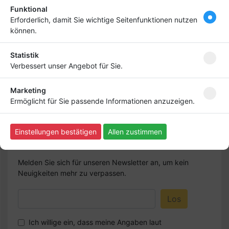
Funktional
Hebe dich ab von
Tipp
Erforderlich, damit Sie wichtige Seitenfunktionen nutzen
anderen ab und bringe
können.
deinen Firmeneintrag
ganz nach vorn! Dein
Statistik
Premium-Eintrag schon
Verbessert unser Angebot für Sie.
ab
4,99 €
Marketing
Bringen Sie Ihr Business nach vorn!
Ermöglicht für Sie passende Informationen anzuzeigen.
Einstellungen bestätigen
Allen zustimmen
Newsletter abonnieren
Melden Sie sich für unseren Newsletter an, um kein
Neuigkeiten mehr zu verpassen.
Ich willige ein, dass meine Angaben laut