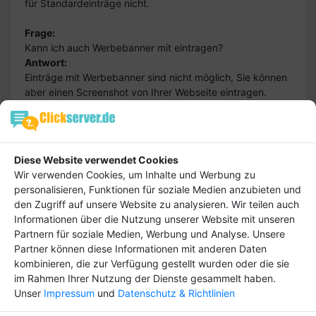
für Standardeinträge nicht.
Frage:
Kann ich auch Werbebanner mit eintragen?
Antwort:
Einträge mit Werbebanner sind nicht möglich, Sie können
aber einen Screenshot von Ihrer Webseite eintragen.
Diese Website verwendet Cookies
Ihre Frage wird nicht beantwortet?
Wir verwenden Cookies, um Inhalte und Werbung zu
Senden Sie bitte eine E-Mail an den Admin, wir werden
personalisieren, Funktionen für soziale Medien anzubieten und
Ihre Frage dann in Kürze hier beantworten...
den Zugriff auf unsere Website zu analysieren. Wir teilen auch
Informationen über die Nutzung unserer Website mit unseren
Administration Branchenbuch
Partnern für soziale Medien, Werbung und Analyse. Unsere
Partner können diese Informationen mit anderen Daten
kombinieren, die zur Verfügung gestellt wurden oder die sie
im Rahmen Ihrer Nutzung der Dienste gesammelt haben.
Unser
Impressum
und
Datenschutz & Richtlinien