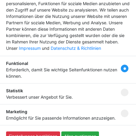
Premium-Eintrag schon
personalisieren, Funktionen für soziale Medien anzubieten und
den Zugriff auf unsere Website zu analysieren. Wir teilen auch
ab
4,99 €
Informationen über die Nutzung unserer Website mit unseren
Bringen Sie Ihr Business nach vorn!
Partnern für soziale Medien, Werbung und Analyse. Unsere
Partner können diese Informationen mit anderen Daten
kombinieren, die zur Verfügung gestellt wurden oder die sie
im Rahmen Ihrer Nutzung der Dienste gesammelt haben.
Unser
Impressum
und
Datenschutz & Richtlinien
Newsletter abonnieren
Funktional
Melden Sie sich für unseren Newsletter an, um kein
Erforderlich, damit Sie wichtige Seitenfunktionen nutzen
Neuigkeiten mehr zu verpassen.
können.
Statistik
Verbessert unser Angebot für Sie.
Ich willige ein, dass meine Angaben laut
Datenschutzerklärung zweckgebunden verarbeitet
Marketing
werden.
Ermöglicht für Sie passende Informationen anzuzeigen.
Copyright
(c) 2023 by Scriptfabrik Ltd | alle Rechte
vorbehalten - Script:
SF-Branchenbuch V3 Pro