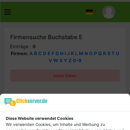
Firmensuche Buchstabe E
Einträge :
0
Firmen:
A
B
C
D
E
F
G
H
I
J
K
L
M
N
O
P
Q
R
S
T
U
V
W
X
Y
Z
0-9
keine Daten
Hebe dich ab von
Tipp
anderen ab und bringe
Diese Website verwendet Cookies
deinen Firmeneintrag
Wir verwenden Cookies, um Inhalte und Werbung zu
ganz nach vorn! Dein