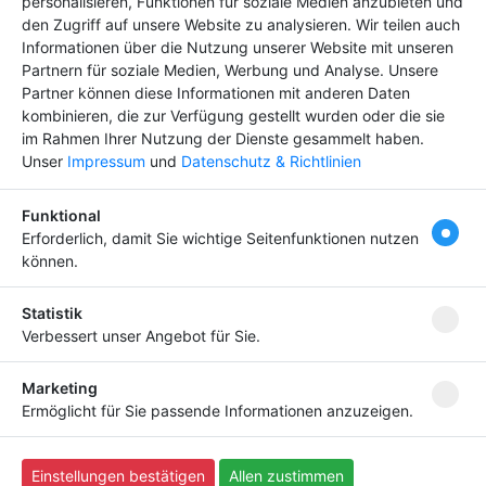
personalisieren, Funktionen für soziale Medien anzubieten und
Premium-Eintrag schon
den Zugriff auf unsere Website zu analysieren. Wir teilen auch
ab
4,99 €
Informationen über die Nutzung unserer Website mit unseren
Partnern für soziale Medien, Werbung und Analyse. Unsere
Bringen Sie Ihr Business nach vorn!
Partner können diese Informationen mit anderen Daten
kombinieren, die zur Verfügung gestellt wurden oder die sie
im Rahmen Ihrer Nutzung der Dienste gesammelt haben.
Unser
Impressum
und
Datenschutz & Richtlinien
Newsletter abonnieren
Funktional
Melden Sie sich für unseren Newsletter an, um kein
Erforderlich, damit Sie wichtige Seitenfunktionen nutzen
Neuigkeiten mehr zu verpassen.
können.
Statistik
Verbessert unser Angebot für Sie.
Ich willige ein, dass meine Angaben laut
Datenschutzerklärung zweckgebunden verarbeitet
Marketing
werden.
Ermöglicht für Sie passende Informationen anzuzeigen.
Copyright
(c) 2023 by Scriptfabrik Ltd | alle Rechte
Einstellungen bestätigen
Allen zustimmen
vorbehalten - Script:
SF-Branchenbuch V3 Pro