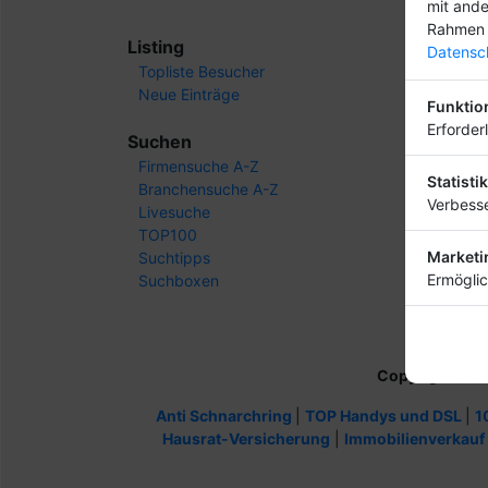
mit ande
Rahmen 
Listing
Datensch
Topliste Besucher
Neue Einträge
Funktio
Erforder
Suchen
Firmensuche A-Z
Statistik
Branchensuche A-Z
Verbesse
Livesuche
TOP100
Marketi
Suchtipps
Ermöglic
Suchboxen
Copyright
(c) 
Anti Schnarchring
|
TOP Handys und DSL
|
1
Hausrat-Versicherung
|
Immobilienverkauf