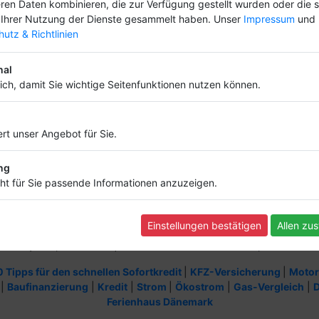
ren Daten kombinieren, die zur Verfügung gestellt wurden oder die s
Ihrer Nutzung der Dienste gesammelt haben. Unser
Impressum
und
Informationen
utz & Richtlinien
Infos und Regeln
Nutzungsbedingungen
nal
Datenschutz
lich, damit Sie wichtige Seitenfunktionen nutzen können.
Widerruf
FAQ
Impressum
rt unser Angebot für Sie.
Kontakt
Backlink
Sitemap
ng
ht für Sie passende Informationen anzuzeigen.
Einstellungen bestätigen
Allen zu
2023 by Scriptfabrik Ltd | alle Rechte vorbehalten - Script:
SF-Branc
0 Tipps für den schnellen Sofortkredit
|
KFZ-Versicherung
|
Motor
|
Baufinanzierung
|
Kredit
|
Strom
|
Ökostrom
|
Gas-Vergleich
|
D
Ferienhaus Dänemark