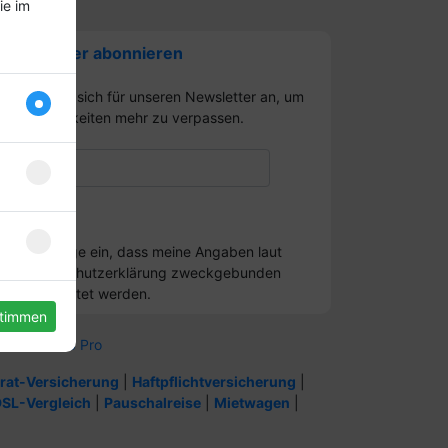
ie im
Newsletter abonnieren
Melden Sie sich für unseren Newsletter an, um
kein Neuigkeiten mehr zu verpassen.
Ich willige ein, dass meine Angaben laut
Datenschutzerklärung zweckgebunden
verarbeitet werden.
stimmen
henbuch V3 Pro
rat-Versicherung
|
Haftpflichtversicherung
|
SL-Vergleich
|
Pauschalreise
|
Mietwagen
|