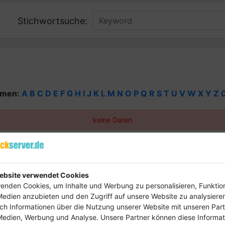
Stichwortsuche:
rmen:
A
B
C
D
E
F
G
H
I
J
K
L
M
N
O
P
Q
R
S
T
U
V
W
X
Y
Z
keine Daten
eren ab und bringe deinen Firmeneintrag 
ebsite verwendet Cookies
hon ab
4,99 €
enden Cookies, um Inhalte und Werbung zu personalisieren, Funktio
Medien anzubieten und den Zugriff auf unsere Website zu analysieren
uch Informationen über die Nutzung unserer Website mit unseren Part
Medien, Werbung und Analyse. Unsere Partner können diese Informa