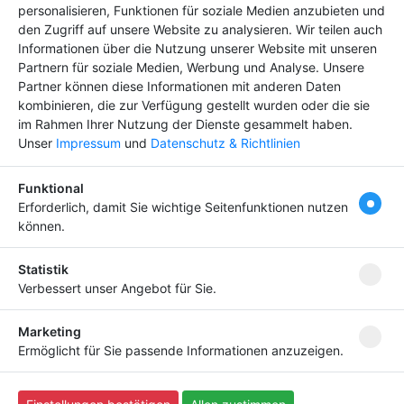
Premium-Eintrag schon
personalisieren, Funktionen für soziale Medien anzubieten und
den Zugriff auf unsere Website zu analysieren. Wir teilen auch
ab
4,99 €
Informationen über die Nutzung unserer Website mit unseren
Bringen Sie Ihr Business nach vorn!
Partnern für soziale Medien, Werbung und Analyse. Unsere
Partner können diese Informationen mit anderen Daten
kombinieren, die zur Verfügung gestellt wurden oder die sie
im Rahmen Ihrer Nutzung der Dienste gesammelt haben.
Unser
Impressum
und
Datenschutz & Richtlinien
Newsletter abonnieren
Funktional
Melden Sie sich für unseren Newsletter an, um kein
Erforderlich, damit Sie wichtige Seitenfunktionen nutzen
Neuigkeiten mehr zu verpassen.
können.
Statistik
Verbessert unser Angebot für Sie.
Ich willige ein, dass meine Angaben laut
Datenschutzerklärung zweckgebunden verarbeitet
Marketing
werden.
Ermöglicht für Sie passende Informationen anzuzeigen.
Copyright
(c) 2023 by Scriptfabrik Ltd | alle Rechte
vorbehalten - Script:
SF-Branchenbuch V3 Pro