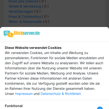
Rund ums Zweirad
(
0
)
Verleih & Vermietung
(
0
)
Versicherungen
(
0
)
Foren & Communitys
(
0
)
Wohn- & Reisemobile
(
0
)
Auto & Verkehr -> Versicherungen
Diese Website verwendet Cookies
Einträge :
0
Wir verwenden Cookies, um Inhalte und Werbung zu
personalisieren, Funktionen für soziale Medien anzubieten und
den Zugriff auf unsere Website zu analysieren. Wir teilen auch
Informationen über die Nutzung unserer Website mit unseren
keine Daten
Partnern für soziale Medien, Werbung und Analyse. Unsere
Partner können diese Informationen mit anderen Daten
kombinieren, die zur Verfügung gestellt wurden oder die sie
im Rahmen Ihrer Nutzung der Dienste gesammelt haben.
Unser
Impressum
und
Datenschutz & Richtlinien
Hebe dich ab von
Tipp
anderen ab und bringe
deinen Firmeneintrag
Funktional