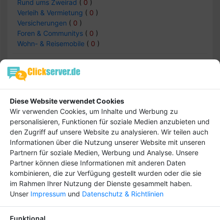
Rund ums Zweirad
(
0
)
Verleih & Vermietung
(
0
)
Versicherungen
(
0
)
Foren & Communitys
(
0
)
Wohn- & Reisemobile
(
0
)
Auto & Verkehr -> Motor & Sport
Diese Website verwendet Cookies
Einträge :
0
Wir verwenden Cookies, um Inhalte und Werbung zu
personalisieren, Funktionen für soziale Medien anzubieten und
den Zugriff auf unsere Website zu analysieren. Wir teilen auch
keine Daten
Informationen über die Nutzung unserer Website mit unseren
Partnern für soziale Medien, Werbung und Analyse. Unsere
Partner können diese Informationen mit anderen Daten
kombinieren, die zur Verfügung gestellt wurden oder die sie
im Rahmen Ihrer Nutzung der Dienste gesammelt haben.
Hebe dich ab von
Tipp
Unser
Impressum
und
Datenschutz & Richtlinien
anderen ab und bringe
deinen Firmeneintrag
Funktional