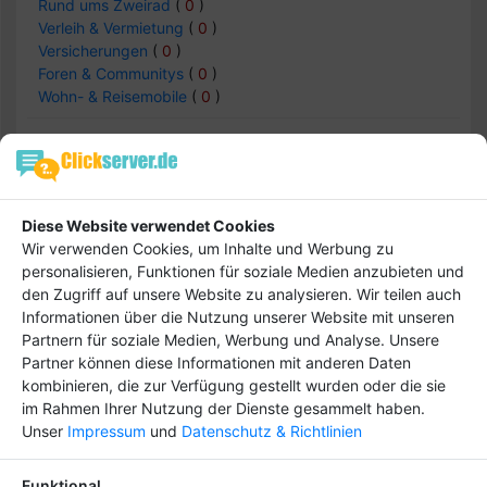
Rund ums Zweirad
(
0
)
Verleih & Vermietung
(
0
)
Versicherungen
(
0
)
Foren & Communitys
(
0
)
Wohn- & Reisemobile
(
0
)
Auto & Verkehr -> Güterverkehr &
Logistik
Diese Website verwendet Cookies
Wir verwenden Cookies, um Inhalte und Werbung zu
Einträge :
0
personalisieren, Funktionen für soziale Medien anzubieten und
den Zugriff auf unsere Website zu analysieren. Wir teilen auch
Informationen über die Nutzung unserer Website mit unseren
keine Daten
Partnern für soziale Medien, Werbung und Analyse. Unsere
Partner können diese Informationen mit anderen Daten
kombinieren, die zur Verfügung gestellt wurden oder die sie
im Rahmen Ihrer Nutzung der Dienste gesammelt haben.
Unser
Impressum
und
Datenschutz & Richtlinien
Hebe dich ab von
Tipp
anderen ab und bringe
Funktional