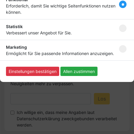
deinen Firmeneintrag
Erforderlich, damit Sie wichtige Seitenfunktionen nutzen
ganz nach vorn! Dein
können.
Premium-Eintrag schon
ab
4,99 €
Statistik
Verbessert unser Angebot für Sie.
Bringen Sie Ihr Business nach vorn!
Marketing
Ermöglicht für Sie passende Informationen anzuzeigen.
Newsletter abonnieren
Einstellungen bestätigen
Allen zustimmen
Melden Sie sich für unseren Newsletter an, um kein
Neuigkeiten mehr zu verpassen.
Ich willige ein, dass meine Angaben laut
Datenschutzerklärung zweckgebunden verarbeitet
werden.