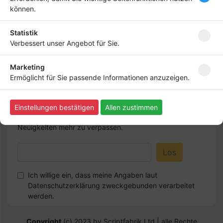
ganz nach vorn! Dein
können.
Premium-Eintrag schon
ab
4,99 €
Statistik
Verbessert unser Angebot für Sie.
Bringen Sie Ihr Business nach vorn!
Marketing
Ermöglicht für Sie passende Informationen anzuzeigen.
Newsletter abonnieren
Einstellungen bestätigen
Allen zustimmen
Melden Sie sich für unseren Newsletter an, um kein
Neuigkeiten mehr zu verpassen.
Ich willige ein, dass meine Angaben laut
Datenschutzerklärung zweckgebunden verarbeitet
werden.
Copyright
(c) 2023 by Scriptfabrik Ltd | alle Rechte