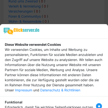
Rund ums Zweirad
(
0
)
Verleih & Vermietung
(
0
)
Versicherungen
(
0
)
Foren & Communitys
(
0
)
Wohn- & Reisemobile
(
0
)
Auto & Verkehr -> Foren & Communitys
Diese Website verwendet Cookies
Wir verwenden Cookies, um Inhalte und Werbung zu
Einträge :
0
personalisieren, Funktionen für soziale Medien anzubieten und
den Zugriff auf unsere Website zu analysieren. Wir teilen auch
Informationen über die Nutzung unserer Website mit unseren
keine Daten
Partnern für soziale Medien, Werbung und Analyse. Unsere
Partner können diese Informationen mit anderen Daten
kombinieren, die zur Verfügung gestellt wurden oder die sie
im Rahmen Ihrer Nutzung der Dienste gesammelt haben.
Unser
Impressum
und
Datenschutz & Richtlinien
Hebe dich ab von
Tipp
anderen ab und bringe
Funktional
deinen Firmeneintrag
Erforderlich, damit Sie wichtige Seitenfunktionen nutzen