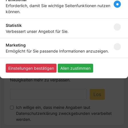
deinen Firmeneintrag
Erforderlich, damit Sie wichtige Seitenfunktionen nutzen
ganz nach vorn! Dein
können.
Premium-Eintrag schon
ab
4,99 €
Statistik
Verbessert unser Angebot für Sie.
Bringen Sie Ihr Business nach vorn!
Marketing
Ermöglicht für Sie passende Informationen anzuzeigen.
Newsletter abonnieren
Einstellungen bestätigen
Allen zustimmen
Melden Sie sich für unseren Newsletter an, um kein
Neuigkeiten mehr zu verpassen.
Ich willige ein, dass meine Angaben laut
Datenschutzerklärung zweckgebunden verarbeitet
werden.