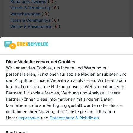
Rund ums Zweirad
(
0
)
Verleih & Vermietung
(
0
)
Versicherungen
(
0
)
Foren & Communitys
(
0
)
Wohn- & Reisemobile
(
0
)
Auto & Verkehr -> Fahrzeughersteller
(Zweirad)
Diese Website verwendet Cookies
Wir verwenden Cookies, um Inhalte und Werbung zu
Einträge :
0
personalisieren, Funktionen für soziale Medien anzubieten und
den Zugriff auf unsere Website zu analysieren. Wir teilen auch
Informationen über die Nutzung unserer Website mit unseren
keine Daten
Partnern für soziale Medien, Werbung und Analyse. Unsere
Partner können diese Informationen mit anderen Daten
kombinieren, die zur Verfügung gestellt wurden oder die sie
im Rahmen Ihrer Nutzung der Dienste gesammelt haben.
Unser
Impressum
und
Datenschutz & Richtlinien
Hebe dich ab von
Tipp
anderen ab und bringe
Funktional