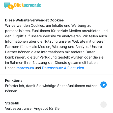
Einträge :
0
keine Daten
Diese Website verwendet Cookies
Wir verwenden Cookies, um Inhalte und Werbung zu
personalisieren, Funktionen für soziale Medien anzubieten und
den Zugriff auf unsere Website zu analysieren. Wir teilen auch
Informationen über die Nutzung unserer Website mit unseren
Hebe dich ab von
Tipp
Partnern für soziale Medien, Werbung und Analyse. Unsere
anderen ab und bringe
Partner können diese Informationen mit anderen Daten
deinen Firmeneintrag
kombinieren, die zur Verfügung gestellt wurden oder die sie
ganz nach vorn! Dein
im Rahmen Ihrer Nutzung der Dienste gesammelt haben.
Unser
Impressum
und
Datenschutz & Richtlinien
Premium-Eintrag schon
ab
4,99 €
Funktional
Bringen Sie Ihr Business nach vorn!
Erforderlich, damit Sie wichtige Seitenfunktionen nutzen
können.
Statistik
Newsletter abonnieren
Verbessert unser Angebot für Sie.