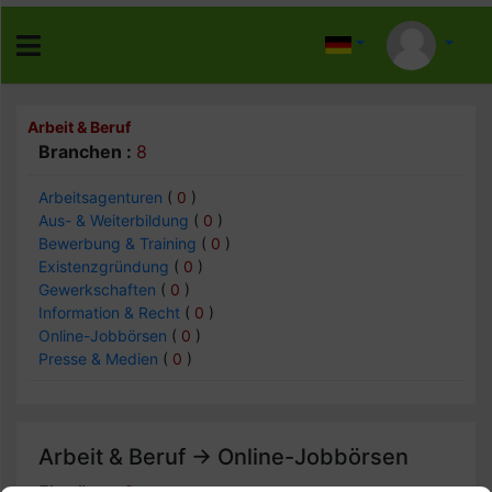
Arbeit & Beruf
Branchen :
8
Arbeitsagenturen
(
0
)
Aus- & Weiterbildung
(
0
)
Bewerbung & Training
(
0
)
Existenzgründung
(
0
)
Gewerkschaften
(
0
)
Information & Recht
(
0
)
Online-Jobbörsen
(
0
)
Presse & Medien
(
0
)
Arbeit & Beruf -> Online-Jobbörsen