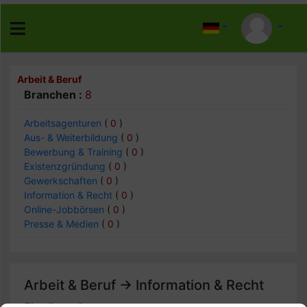
Arbeit & Beruf
Branchen :
8
Arbeitsagenturen
(
0
)
Aus- & Weiterbildung
(
0
)
Bewerbung & Training
(
0
)
Existenzgründung
(
0
)
Gewerkschaften
(
0
)
Information & Recht
(
0
)
Online-Jobbörsen
(
0
)
Presse & Medien
(
0
)
Arbeit & Beruf -> Information & Recht