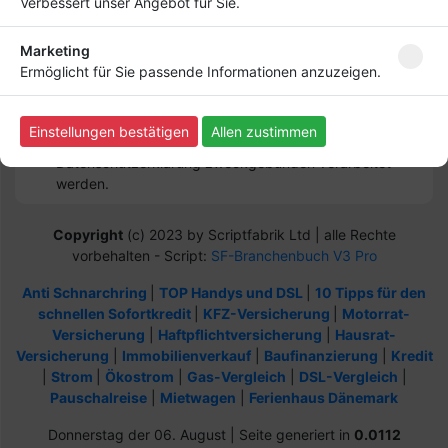
Verbessert unser Angebot für Sie.
Melden Sie sich für unseren Newsletter an, um kein
Neuigkeiten mehr zu verpassen.
Marketing
Ermöglicht für Sie passende Informationen anzuzeigen.
Einstellungen bestätigen
Allen zustimmen
Ich willige ein, dass meine Angaben laut
Datenschutzerklärung zweckgebunden verarbeitet
werden.
Copyright
(c) 2023 by Scriptfabrik Ltd | alle Rechte
vorbehalten - Script:
SF-Branchenbuch V3 Pro
Anti Schnarchring
|
TOP Handys und DSL
|
10 Tipps für den
schnellen Sofortkredit
|
KFZ-Versicherung
|
Motorrat-
Versicherung
|
Haftpflichtversicherung
|
Hausrat-
Versicherung
|
Immobilienverkauf
|
Baufinanzierung
|
Kredit
|
Strom
|
Ökostrom
|
Gas-Vergleich
|
DSL-Vergleich
|
Pauschalreise
|
Mietwagen
|
Ferienhaus Dänemark
Donnerstag der 06. August | Seite generiert in
0.0112