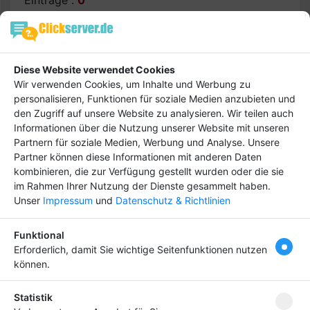
Einträge :
0
keine Daten
Diese Website verwendet Cookies
Wir verwenden Cookies, um Inhalte und Werbung zu
personalisieren, Funktionen für soziale Medien anzubieten und
den Zugriff auf unsere Website zu analysieren. Wir teilen auch
Hebe dich ab von
Tipp
Informationen über die Nutzung unserer Website mit unseren
anderen ab und bringe
Partnern für soziale Medien, Werbung und Analyse. Unsere
deinen Firmeneintrag
Partner können diese Informationen mit anderen Daten
ganz nach vorn! Dein
kombinieren, die zur Verfügung gestellt wurden oder die sie
im Rahmen Ihrer Nutzung der Dienste gesammelt haben.
Premium-Eintrag schon
Unser
Impressum
und
Datenschutz & Richtlinien
ab
4,99 €
Bringen Sie Ihr Business nach vorn!
Funktional
Erforderlich, damit Sie wichtige Seitenfunktionen nutzen
können.
Newsletter abonnieren
Statistik