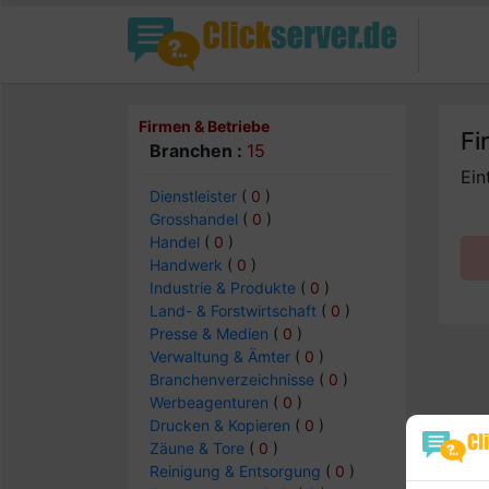
Firmen & Betriebe
Fi
Branchen :
15
Ein
Dienstleister
(
0
)
Grosshandel
(
0
)
Handel
(
0
)
Handwerk
(
0
)
Industrie & Produkte
(
0
)
Land- & Forstwirtschaft
(
0
)
Presse & Medien
(
0
)
Verwaltung & Ämter
(
0
)
Branchenverzeichnisse
(
0
)
Werbeagenturen
(
0
)
Drucken & Kopieren
(
0
)
Zäune & Tore
(
0
)
Reinigung & Entsorgung
(
0
)