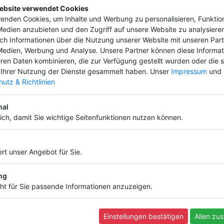
ebsite verwendet Cookies
enden Cookies, um Inhalte und Werbung zu personalisieren, Funktio
Medien anzubieten und den Zugriff auf unsere Website zu analysieren
uch Informationen über die Nutzung unserer Website mit unseren Part
Medien, Werbung und Analyse. Unsere Partner können diese Informa
ren Daten kombinieren, die zur Verfügung gestellt wurden oder die s
eren ab und bringe deinen Firmeneintrag 
Ihrer Nutzung der Dienste gesammelt haben. Unser
Impressum
und
hon ab
4,99 €
utz & Richtlinien
nal
lich, damit Sie wichtige Seitenfunktionen nutzen können.
Informationen
Infos und Regeln
rt unser Angebot für Sie.
Nutzungsbedingungen
Datenschutz
ng
Widerruf
ht für Sie passende Informationen anzuzeigen.
FAQ
Impressum
Kontakt
Einstellungen bestätigen
Allen zu
Backlink