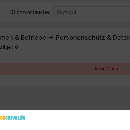
Stichwortsuche:
rmen & Betriebe -> Personenschutz & Detek
träge :
0
keine Daten