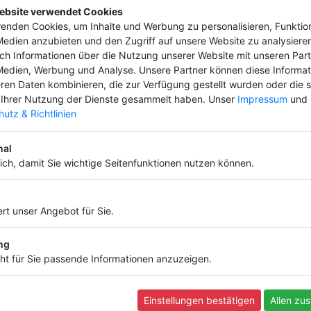
ebsite verwendet Cookies
enden Cookies, um Inhalte und Werbung zu personalisieren, Funktio
Medien anzubieten und den Zugriff auf unsere Website zu analysieren
uch Informationen über die Nutzung unserer Website mit unseren Part
Medien, Werbung und Analyse. Unsere Partner können diese Informa
ren Daten kombinieren, die zur Verfügung gestellt wurden oder die s
eren ab und bringe deinen Firmeneintrag 
Ihrer Nutzung der Dienste gesammelt haben. Unser
Impressum
und
hon ab
4,99 €
utz & Richtlinien
nal
lich, damit Sie wichtige Seitenfunktionen nutzen können.
Informationen
Infos und Regeln
rt unser Angebot für Sie.
Nutzungsbedingungen
Datenschutz
ng
Widerruf
ht für Sie passende Informationen anzuzeigen.
FAQ
Impressum
Kontakt
Einstellungen bestätigen
Allen zu
Backlink