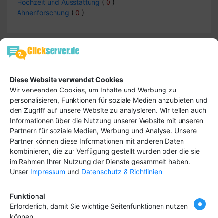
Hochzeit und Ausstattung
(
0
)
Ahnenforschung
(
0
)
Familie & Erziehung -> Mediation
Einträge :
0
Diese Website verwendet Cookies
Wir verwenden Cookies, um Inhalte und Werbung zu
personalisieren, Funktionen für soziale Medien anzubieten und
keine Daten
den Zugriff auf unsere Website zu analysieren. Wir teilen auch
Informationen über die Nutzung unserer Website mit unseren
Partnern für soziale Medien, Werbung und Analyse. Unsere
Partner können diese Informationen mit anderen Daten
kombinieren, die zur Verfügung gestellt wurden oder die sie
Hebe dich ab von
Tipp
im Rahmen Ihrer Nutzung der Dienste gesammelt haben.
anderen ab und bringe
Unser
Impressum
und
Datenschutz & Richtlinien
deinen Firmeneintrag
ganz nach vorn! Dein
Funktional
Premium-Eintrag schon
Erforderlich, damit Sie wichtige Seitenfunktionen nutzen
ab
4,99 €
können.