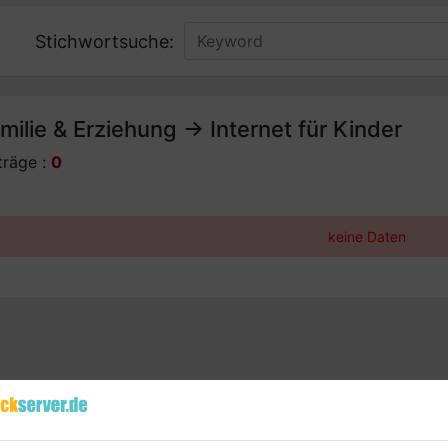
Stichwortsuche:
milie & Erziehung -> Internet für Kinder
träge :
0
keine Daten