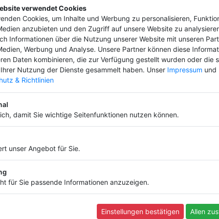
ebsite verwendet Cookies
enden Cookies, um Inhalte und Werbung zu personalisieren, Funktio
Medien anzubieten und den Zugriff auf unsere Website zu analysieren
uch Informationen über die Nutzung unserer Website mit unseren Part
Medien, Werbung und Analyse. Unsere Partner können diese Informa
ren Daten kombinieren, die zur Verfügung gestellt wurden oder die s
eren ab und bringe deinen Firmeneintrag 
Ihrer Nutzung der Dienste gesammelt haben. Unser
Impressum
und
hon ab
4,99 €
utz & Richtlinien
nal
lich, damit Sie wichtige Seitenfunktionen nutzen können.
Informationen
Infos und Regeln
rt unser Angebot für Sie.
Nutzungsbedingungen
Datenschutz
ng
Widerruf
ht für Sie passende Informationen anzuzeigen.
FAQ
Impressum
Kontakt
Einstellungen bestätigen
Allen zu
Backlink