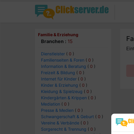
Familie & Erziehung
Fa
Branchen :
15
Ein
Dienstleister
(
0
)
Familienseiten & Foren
(
0
)
Information & Beratung
(
0
)
Freizeit & Bildung
(
0
)
Internet für Kinder
(
0
)
Kinder & Erziehung
(
0
)
Kleidung & Spielzeug
(
0
)
Kindergärten & Krippen
(
0
)
Mediation
(
0
)
Presse & Medien
(
0
)
Schwangerschaft & Geburt
(
0
)
Vereine & Verbände
(
0
)
Sorgerecht & Trennung
(
0
)