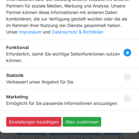
Partnern für soziale Medien, Werbung und Analyse. Unsere
Partner können diese Informationen mit anderen Daten
kombinieren, die zur Verfügung gestellt wurden oder die sie
Newsletter abonnieren
im Rahmen Ihrer Nutzung der Dienste gesammelt haben.
Unser
Impressum
und
Datenschutz & Richtlinien
Melden Sie sich für unseren Newsletter an, um kein
Neuigkeiten mehr zu verpassen.
Funktional
Erforderlich, damit Sie wichtige Seitenfunktionen nutzen
können.
Ich willige ein, dass meine Angaben laut
Statistik
Datenschutzerklärung zweckgebunden verarbeitet
Verbessert unser Angebot für Sie.
werden.
Marketing
Copyright
(c) 2023 by Scriptfabrik Ltd | alle Rechte
Ermöglicht für Sie passende Informationen anzuzeigen.
vorbehalten - Script:
SF-Branchenbuch V3 Pro
Anti Schnarchring
|
TOP Handys und DSL
|
10 Tipps für den
Einstellungen bestätigen
Allen zustimmen
schnellen Sofortkredit
|
KFZ-Versicherung
|
Motorrat-
Versicherung
|
Haftpflichtversicherung
|
Hausrat-