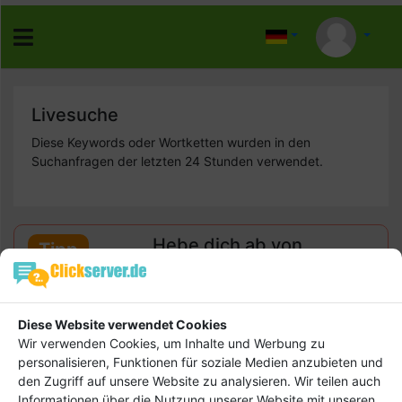
Livesuche
Diese Keywords oder Wortketten wurden in den
Suchanfragen der letzten 24 Stunden verwendet.
Hebe dich ab von
Tipp
anderen ab und bringe
deinen Firmeneintrag
ganz nach vorn! Dein
Diese Website verwendet Cookies
Premium-Eintrag schon
Wir verwenden Cookies, um Inhalte und Werbung zu
ab
4,99 €
personalisieren, Funktionen für soziale Medien anzubieten und
den Zugriff auf unsere Website zu analysieren. Wir teilen auch
Bringen Sie Ihr Business nach vorn!
Informationen über die Nutzung unserer Website mit unseren