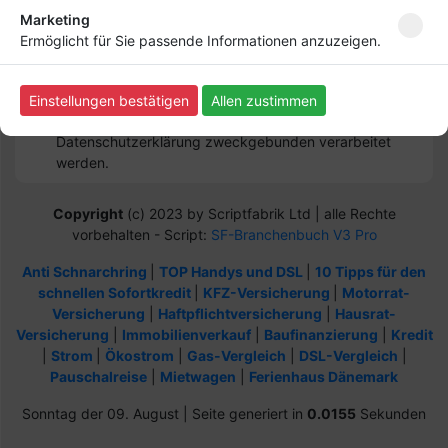
Melden Sie sich für unseren Newsletter an, um kein
Marketing
Neuigkeiten mehr zu verpassen.
Ermöglicht für Sie passende Informationen anzuzeigen.
Einstellungen bestätigen
Allen zustimmen
Ich willige ein, dass meine Angaben laut
Datenschutzerklärung zweckgebunden verarbeitet
werden.
Copyright
(c) 2023 by Scriptfabrik Ltd | alle Rechte
vorbehalten - Script:
SF-Branchenbuch V3 Pro
Anti Schnarchring
|
TOP Handys und DSL
|
10 Tipps für den
schnellen Sofortkredit
|
KFZ-Versicherung
|
Motorrat-
Versicherung
|
Haftpflichtversicherung
|
Hausrat-
Versicherung
|
Immobilienverkauf
|
Baufinanzierung
|
Kredit
|
Strom
|
Ökostrom
|
Gas-Vergleich
|
DSL-Vergleich
|
Pauschalreise
|
Mietwagen
|
Ferienhaus Dänemark
Sonntag der 09. August | Seite generiert in
0.0155
Sekunden