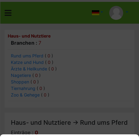
Haus- und Nutztiere
Branchen :
7
Rund ums Pferd
(
0
)
Katze und Hund
(
0
)
Ärzte & Heilkunde
(
0
)
Nagetiere
(
0
)
Shoppen
(
0
)
Tiernahrung
(
0
)
Zoo & Gehege
(
0
)
Haus- und Nutztiere -> Rund ums Pferd
Einträge :
0