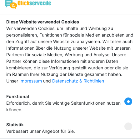
keine Daten
Diese Website verwendet Cookies
Wir verwenden Cookies, um Inhalte und Werbung zu
personalisieren, Funktionen für soziale Medien anzubieten und
den Zugriff auf unsere Website zu analysieren. Wir teilen auch
Informationen über die Nutzung unserer Website mit unseren
Hebe dich ab von
Tipp
Partnern für soziale Medien, Werbung und Analyse. Unsere
anderen ab und bringe
Partner können diese Informationen mit anderen Daten
deinen Firmeneintrag
kombinieren, die zur Verfügung gestellt wurden oder die sie
ganz nach vorn! Dein
im Rahmen Ihrer Nutzung der Dienste gesammelt haben.
Premium-Eintrag schon
Unser
Impressum
und
Datenschutz & Richtlinien
ab
4,99 €
Funktional
Bringen Sie Ihr Business nach vorn!
Erforderlich, damit Sie wichtige Seitenfunktionen nutzen
können.
Statistik
Newsletter abonnieren
Verbessert unser Angebot für Sie.