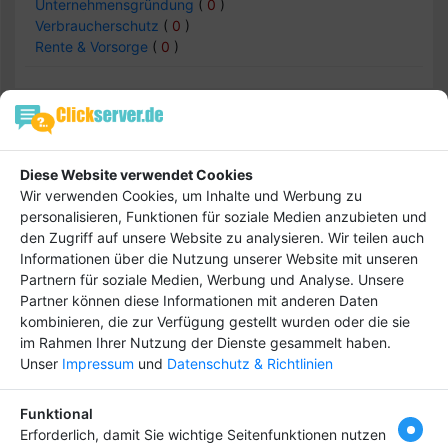
Unternehmensgründung
(
0
)
Verbraucherschutz
(
0
)
Rente & Vorsorge
(
0
)
Finanzen & Wirtschaft -> Börse
Einträge :
0
Diese Website verwendet Cookies
Wir verwenden Cookies, um Inhalte und Werbung zu
personalisieren, Funktionen für soziale Medien anzubieten und
den Zugriff auf unsere Website zu analysieren. Wir teilen auch
keine Daten
Informationen über die Nutzung unserer Website mit unseren
Partnern für soziale Medien, Werbung und Analyse. Unsere
Partner können diese Informationen mit anderen Daten
kombinieren, die zur Verfügung gestellt wurden oder die sie
im Rahmen Ihrer Nutzung der Dienste gesammelt haben.
Hebe dich ab von
Tipp
Unser
Impressum
und
Datenschutz & Richtlinien
anderen ab und bringe
deinen Firmeneintrag
Funktional
ganz nach vorn! Dein
Erforderlich, damit Sie wichtige Seitenfunktionen nutzen
Premium-Eintrag schon