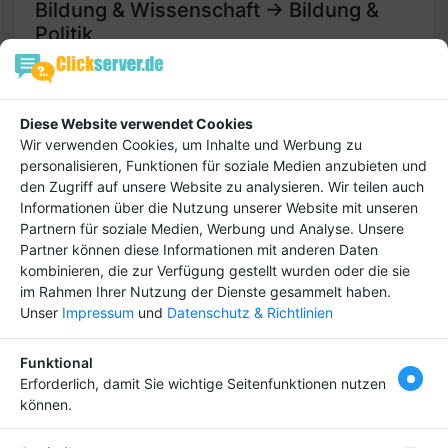
Bildung & Wissenschaft -> Bildung &
Politik
Einträge :
0
Diese Website verwendet Cookies
keine Daten
Wir verwenden Cookies, um Inhalte und Werbung zu
personalisieren, Funktionen für soziale Medien anzubieten und
den Zugriff auf unsere Website zu analysieren. Wir teilen auch
Informationen über die Nutzung unserer Website mit unseren
Partnern für soziale Medien, Werbung und Analyse. Unsere
Hebe dich ab von
Tipp
Partner können diese Informationen mit anderen Daten
anderen ab und bringe
kombinieren, die zur Verfügung gestellt wurden oder die sie
deinen Firmeneintrag
im Rahmen Ihrer Nutzung der Dienste gesammelt haben.
Unser
Impressum
und
Datenschutz & Richtlinien
ganz nach vorn! Dein
Premium-Eintrag schon
ab
4,99 €
Funktional
Erforderlich, damit Sie wichtige Seitenfunktionen nutzen
Bringen Sie Ihr Business nach vorn!
können.