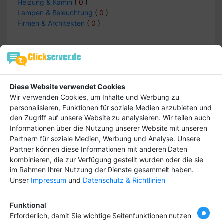
Heizung & Kamin
(
0
)
Lampen & Beleuchtung
(
0
)
Firmen & Architekten
(
0
)
Bauen & Wohnen -> Gruppen & Vereine
Einträge :
0
Diese Website verwendet Cookies
Wir verwenden Cookies, um Inhalte und Werbung zu
personalisieren, Funktionen für soziale Medien anzubieten und
den Zugriff auf unsere Website zu analysieren. Wir teilen auch
keine Daten
Informationen über die Nutzung unserer Website mit unseren
Partnern für soziale Medien, Werbung und Analyse. Unsere
Partner können diese Informationen mit anderen Daten
kombinieren, die zur Verfügung gestellt wurden oder die sie
im Rahmen Ihrer Nutzung der Dienste gesammelt haben.
Hebe dich ab von
Tipp
Unser
Impressum
und
Datenschutz & Richtlinien
anderen ab und bringe
deinen Firmeneintrag
Funktional
ganz nach vorn! Dein
Erforderlich, damit Sie wichtige Seitenfunktionen nutzen
Premium-Eintrag schon