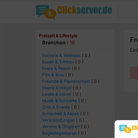
Freizeit & Lifestyle
Fr
Branchen :
16
Ein
Esoterik & Wellness
(
0
)
Essen & Trinken
(
0
)
Feste & Feiern
(
0
)
Film & Kino
(
0
)
Freunde & Parnerschaft
(
0
)
Haare & Nägel
(
0
)
Lesen & Hören
(
0
)
Musik & Konzerte
(
0
)
Orte & Events
(
0
)
Schönheit & Mode
(
0
)
Veranstaltungen
(
0
)
Vereine & Gruppen
(
0
)
Begleitagenturen
(
0
)