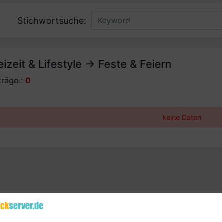
Stichwortsuche:
eizeit & Lifestyle -> Feste & Feiern
träge :
0
keine Daten