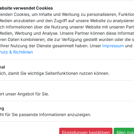
ebsite verwendet Cookies
enden Cookies, um Inhalte und Werbung zu personalisieren, Funktio
Medien anzubieten und den Zugriff auf unsere Website zu analysieren
uch Informationen über die Nutzung unserer Website mit unseren Part
Medien, Werbung und Analyse. Unsere Partner können diese Informa
ren Daten kombinieren, die zur Verfügung gestellt wurden oder die s
eren ab und bringe deinen Firmeneintrag 
Ihrer Nutzung der Dienste gesammelt haben. Unser
Impressum
und
hon ab
4,99 €
utz & Richtlinien
nal
lich, damit Sie wichtige Seitenfunktionen nutzen können.
Informationen
rt unser Angebot für Sie.
Infos und Regeln
Nutzungsbedingungen
Datenschutz
ng
Widerruf
ht für Sie passende Informationen anzuzeigen.
FAQ
Impressum
Einstellungen bestätigen
Allen zu
Kontakt