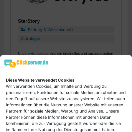
StarStory
Bildung & Wissenschaft
Astrologie
Unsere Horoskope sind ein originelles und ausgesprochen
persönliches Geschenk. Sei es zum Geburtstag oder zu
Weihnachten Persönlichen Horoskop Analysen sind immer
Adresse
: Hainanger 25, 04626, Schmoelln,
Diese Website verwendet Cookies
Deutschland
ein perfektes Präsent für alle festlichen Anlässe.
Wir verwenden Cookies, um Inhalte und Werbung zu
Web
:
starstory.de
personalisieren, Funktionen für soziale Medien anzubieten und
Jetzt Bewerten!
den Zugriff auf unsere Website zu analysieren. Wir teilen auch
Informationen über die Nutzung unserer Website mit unseren
Datum : 01.09.2023 | Besucher : 3760 |
Partnern für soziale Medien, Werbung und Analyse. Unsere
: +4934491693169
Partner können diese Informationen mit anderen Daten
kombinieren, die zur Verfügung gestellt wurden oder die sie
im Rahmen Ihrer Nutzung der Dienste gesammelt haben.
«
1
»