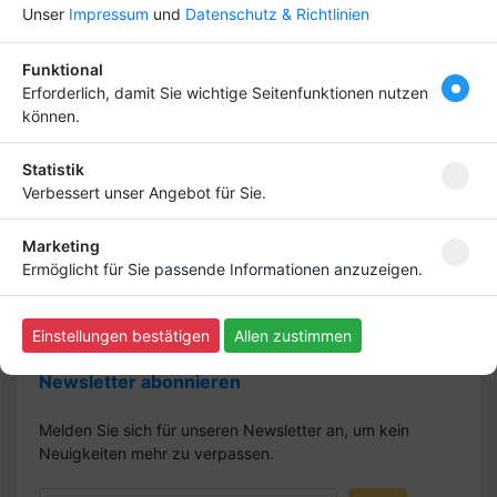
Unser
Impressum
und
Datenschutz & Richtlinien
Funktional
Erforderlich, damit Sie wichtige Seitenfunktionen nutzen
Hebe dich ab von
Tipp
können.
anderen ab und bringe
deinen Firmeneintrag
Statistik
ganz nach vorn! Dein
Verbessert unser Angebot für Sie.
Premium-Eintrag schon
ab
4,99 €
Marketing
Ermöglicht für Sie passende Informationen anzuzeigen.
Bringen Sie Ihr Business nach vorn!
Einstellungen bestätigen
Allen zustimmen
Newsletter abonnieren
Melden Sie sich für unseren Newsletter an, um kein
Neuigkeiten mehr zu verpassen.